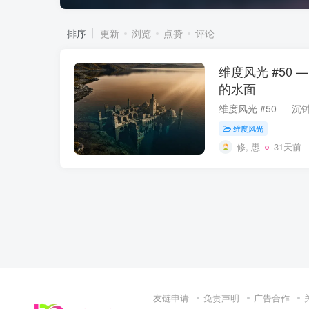
排序
更新
浏览
点赞
评论
维度风光 #50
的水面
维度风光
修, 愚
31天前
友链申请
免责声明
广告合作