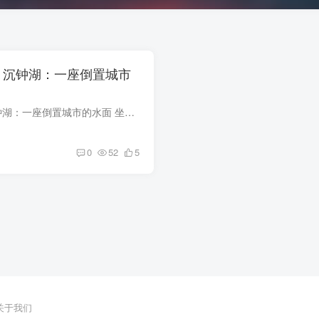
 — 沉钟湖：一座倒置城市
维度风光 #50 — 沉钟湖：一座倒置城市的水面 坐标维度：Ω-71 深层支线 / 镜舌盆地 北缘 · 沉钟湖主体水域及水下倒置城区第Ⅰ至第Ⅶ观测区当地称呼：'倒镜海'——Ω-71原住民对这片水域的古老...
0
52
5
关于我们