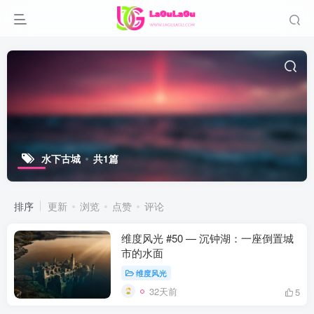
水下古城
共1篇
排序
更新
浏览
点赞
评论
维度风光 #50 — 沉钟湖：一座倒置城
市的水面
维度风光
32天前
5