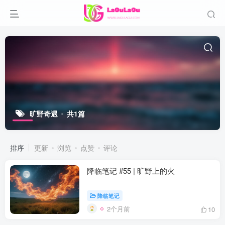
旷野奇遇
共1篇
排序
更新
浏览
点赞
评论
降临笔记 #55 | 旷野上的火
降临笔记
2个月前
10