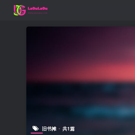
旧书摊
共1篇