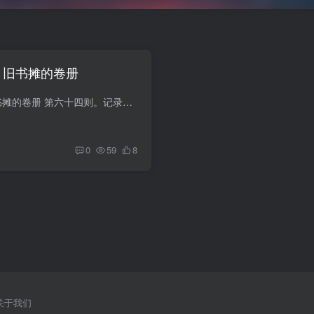
— 旧书摊的卷册
降临笔记 #64 — 旧书摊的卷册 第六十四则。记录时间：降临纪元第六年，雾月第八日，午时。记录者：苏芃，从第五门廊降临，独立档案员，拉古拉古边界地带南段十二号补给站常住人员。身边物品：...
0
59
8
关于我们