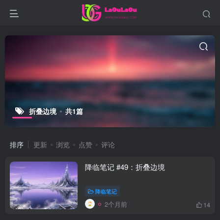
折叠边境
共1篇
排序
更新
浏览
点赞
评论
降临笔记 #49：折叠边境
降临笔记
2个月前
14