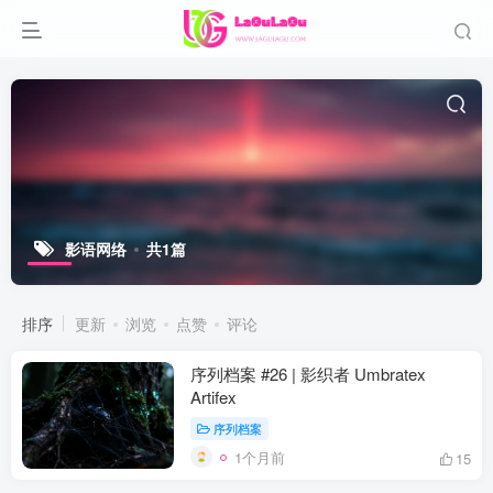
影语网络
共1篇
排序
更新
浏览
点赞
评论
序列档案 #26 | 影织者 Umbratex
Artifex
序列档案
1个月前
15