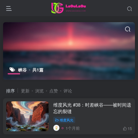
峡谷
共1篇
排序
更新
浏览
点赞
评论
维度风光 #38：时差峡谷——被时间遗
忘的裂缝
维度风光
1个月前
15