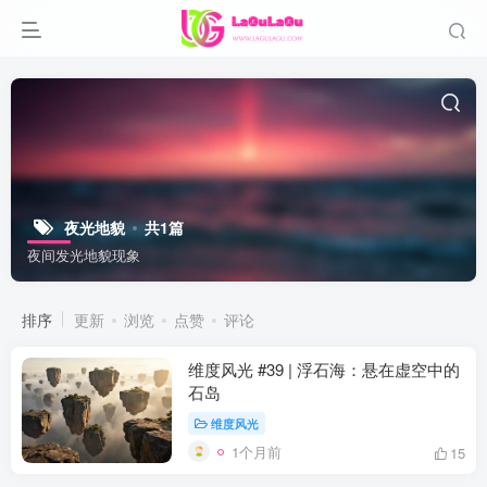
夜光地貌
共1篇
夜间发光地貌现象
排序
更新
浏览
点赞
评论
维度风光 #39 | 浮石海：悬在虚空中的
石岛
维度风光
1个月前
15