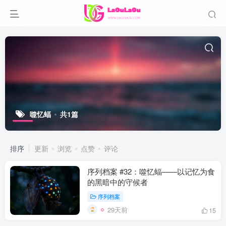
噬忆蝠
共1篇
排序
更新
浏览
点赞
评论
序列档案 #32：噬忆蝠——以记忆为食
的黑暗中的守候者
序列档案
29天前
15