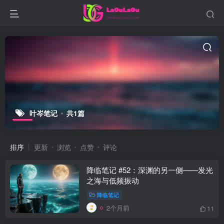
叶岑笔记
共1篇
排序
更新
浏览
点赞
评论
降临笔记 #52：深渊的另一侧——发光
之海与低频振动
降临笔记
2个月前
11