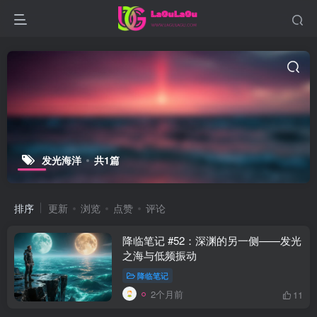
发光海洋
共1篇
排序
更新
浏览
点赞
评论
降临笔记 #52：深渊的另一侧——发光
之海与低频振动
降临笔记
2个月前
11