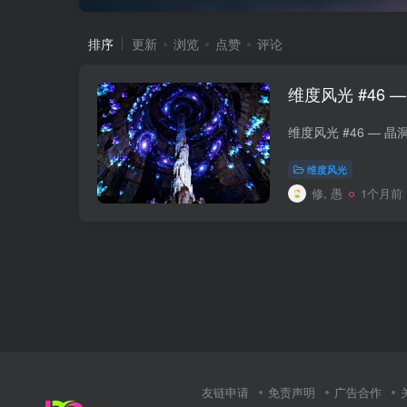
排序
更新
浏览
点赞
评论
维度风光 #46
维度风光
修, 愚
1个月前
友链申请
免责声明
广告合作