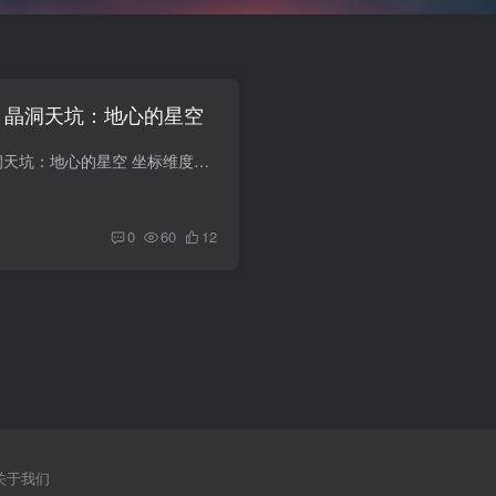
 — 晶洞天坑：地心的星空
维度风光 #46 — 晶洞天坑：地心的星空 坐标维度：Ω-187 深层支线 / 碎光高原 东南裂谷带 · 天坑群第7号当地称呼：'地星'、'倒悬的夜空'——生活在碎光高原裂谷带的游牧群落称此天坑为'地星'...
0
60
12
关于我们