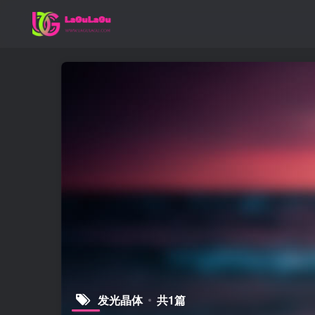
发光晶体
共1篇