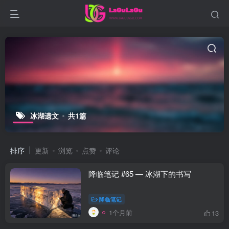
冰湖遗文
共1篇
排序
更新
浏览
点赞
评论
降临笔记 #65 — 冰湖下的书写
降临笔记
1个月前
13