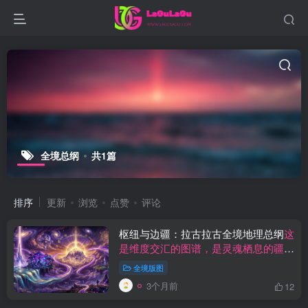
全境总纲
共1篇
排序
更新
浏览
点赞
评论
枢纽与边疆：拉古拉古全境地理总纲
这
是维度交汇的图谱，是灵魂栖息的疆
域。
全境版图
3个月前
12