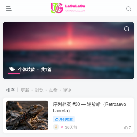
个体歧龄
共1篇
排序
更新
浏览
点赞
评论
序列档案 #30 — 逆龄蜥（Retroaevo
Lacerta）
序列档案
36天前
7