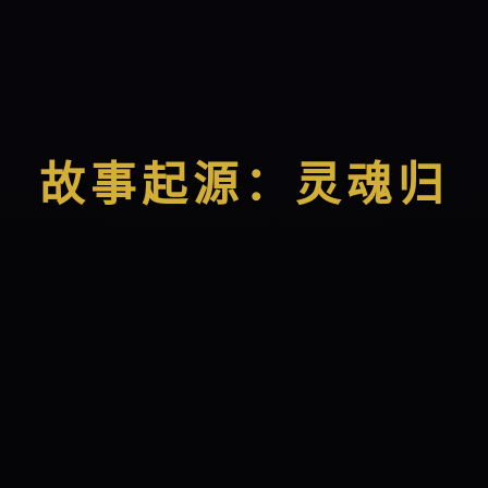
故事起源：灵魂归
位
在藏语的深层语境中，
“拉古”
象征着一种将迷失
的灵性能量召回躯体的神圣过程。当您在
lagulagu.com
留下第一个故事，AI便通过“拉古”